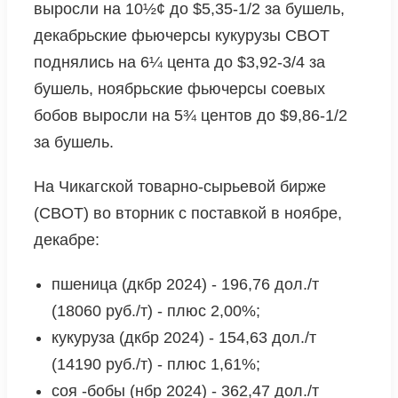
выросли на 10½¢ до $5,35-1/2 за бушель,
декабрьские фьючерсы кукурузы CBOT
поднялись на 6¼ цента до $3,92-3/4 за
бушель, ноябрьские фьючерсы соевых
бобов выросли на 5¾ центов до $9,86-1/2
за бушель.
На Чикагской товарно-сырьевой бирже
(CBOT) во вторник с поставкой в ноябре,
декабре:
пшеница (дкбр 2024) - 196,76 дол./т
(18060 руб./т) - плюс 2,00%;
кукуруза (дкбр 2024) - 154,63 дол./т
(14190 руб./т) - плюс 1,61%;
соя -бобы (нбр 2024) - 362,47 дол./т