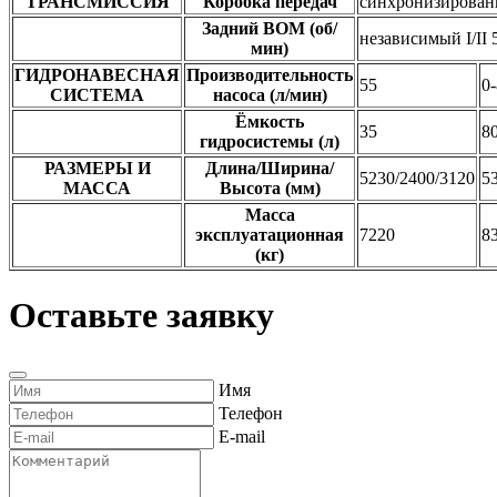
ТРАНСМИССИЯ
Коробка передач
синхронизирован
Задний BOM (об/
независимый I/II 
мин)
ГИДРОНАВЕСНАЯ
Производительность
55
0
СИСТЕМА
насоса (л/мин)
Ёмкость
35
8
гидросистемы (л)
РАЗМЕРЫ И
Длина/Ширина/
5230/2400/3120
5
МАССА
Высота (мм)
Масса
эксплуатационная
7220
8
(кг)
Оставьте заявку
Имя
Телефон
E-mail