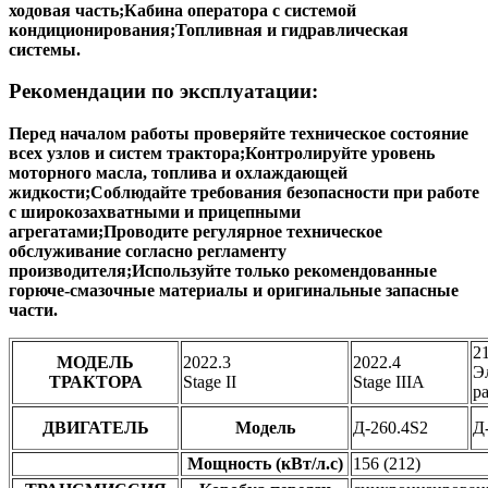
мощности;Гидравлический насос;Рама и усиленная
ходовая часть;Кабина оператора с системой
кондиционирования;Топливная и гидравлическая
системы.
Рекомендации по эксплуатации:
Перед началом работы проверяйте техническое состояние
всех узлов и систем трактора;Контролируйте уровень
моторного масла, топлива и охлаждающей
жидкости;Соблюдайте требования безопасности при работе
с широкозахватными и прицепными
агрегатами;Проводите регулярное техническое
обслуживание согласно регламенту
производителя;Используйте только рекомендованные
горюче-смазочные материалы и оригинальные запасные
части.
2
МОДЕЛЬ
2022.3
2022.4
Э
ТРАКТОРА
Stage II
Stage IIIA
р
ДВИГАТЕЛЬ
Модель
Д-260.4S2
Д
Мощность (кВт/л.с)
156 (212)