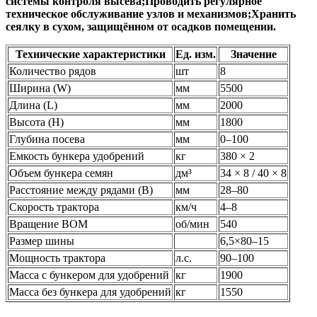
прикатывающих колес;Периодически проверять работу
системы контроля высева;Проводить регулярное
техническое обслуживание узлов и механизмов;Хранить
сеялку в сухом, защищённом от осадков помещении.
Технические характеристики
Ед. изм.
Значение
Количество рядов
шт
8
Ширина (W)
мм
5500
Длина (L)
мм
2000
Высота (H)
мм
1800
Глубина посева
мм
0–100
Емкость бункера удобрений
кг
380 × 2
Объем бункера семян
дм³
34 × 8 / 40 × 8
Расстояние между рядами (B)
мм
28–80
Скорость трактора
км/ч
4–8
Вращение ВОМ
об/мин
540
Размер шины
6,5×80–15
Мощность трактора
л.с.
90–100
Масса с бункером для удобрений
кг
1900
Масса без бункера для удобрений
кг
1550