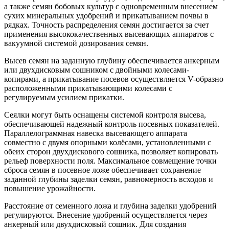
некалиброванных семян кукурузы, подсолнечника, сои, сорго,
а также семян бобовых культур с одновременным внесением
сухих минеральных удобрений и прикатыванием почвы в
рядках. Точность распределения семян достигается за счет
применения высококачественных высевающих аппаратов с
вакуумной системой дозирования семян.
Высев семян на заданную глубину обеспечивается анкерным
или двухдисковым сошником с двойными колесами-
копирами, а прикатывание посевов осуществляется V-образно
расположенными прикатывающими колесами с
регулируемым усилием прикатки.
Сеялки могут быть оснащены системой контроля высева,
обеспечивающей надежный контроль посевных показателей.
Параллелограммная навеска высевающего аппарата
совместно с двумя опорными колёсами, установленными с
обеих сторон двухдискового сошника, позволяет копировать
рельеф поверхности поля. Максимальное совмещение точки
сброса семян в посевное ложе обеспечивает сохранение
заданной глубины заделки семян, равномерность всходов и
повышение урожайности.
Расстояние от семенного ложа и глубина заделки удобрений
регулируются. Внесение удобрений осуществляется через