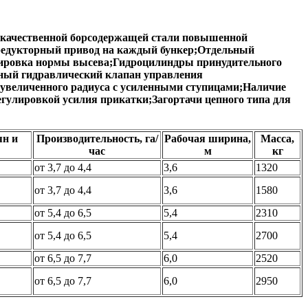
кокачественной борсодержащей стали повышенной
 редукторный привод на каждый бункер;Отдельный
лировка нормы высева;Гидроцилиндры принудительного
нный гидравлический клапан управления
 увеличенного радиуса с усиленными ступицами;Наличие
гулировкой усилия прикатки;Загортачи цепного типа для
ян и
Производительность, га/
Рабочая ширина,
Масса,
час
м
кг
от 3,7 до 4,4
3,6
1320
от 3,7 до 4,4
3,6
1580
от 5,4 до 6,5
5,4
2310
от 5,4 до 6,5
5,4
2700
от 6,5 до 7,7
6,0
2520
от 6,5 до 7,7
6,0
2950