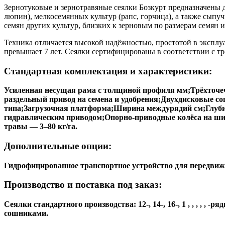
Зернотуковые и зернотравяные сеялки Бозкурт предназначены дл
люпин), мелкосемянных культур (рапс, горчица), а также сып
семян других культур, близких к зерновым по размерам семян и 
Техника отличается высокой надёжностью, простотой в экспл
превышает 7 лет. Сеялки сертифицированы в соответствии с т
Стандартная комплектация и характеристики:
Усиленная несущая рама с толщиной профиля 8 мм;Трёхточ
раздельный привод на семена и удобрения;Двухдисковые с
типа;Загрузочная платформа;Ширина междурядий — 15 см;Гл
ч;Маркеры с гидравлическим приводом;Опорно-приводные к
20–450 кг/га, травы — 3–80 кг/га.
Дополнительные опции:
Гидрофицированное транспортное устройство для передви
Производство и поставка под заказ:
Сеялки стандартного производства: 12-, 14-, 16-, 18-, 20-, 22-
однодисковыми сошниками.