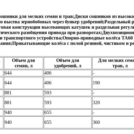
 сошники для мелких семян и трав;Диски сошников из высо
ью высева зернобобовых через бункер удобрений;Раздельный
нтовая конструкция высевающих катушек и раздельная регу
атического разобщения привода при разворотах;Двухпозицио
и транспортного устройства;Опорно-приводные колёса TA60
ания;Прикатывающие колёса с полой резиной, чистиком и ре
,
Объем для
Объем для
Для мелких сем
семян, л
удобрений, л
трав, л
644
406
-
644
406
190
881
593
-
881
593
320
940
655
-
940
655
360