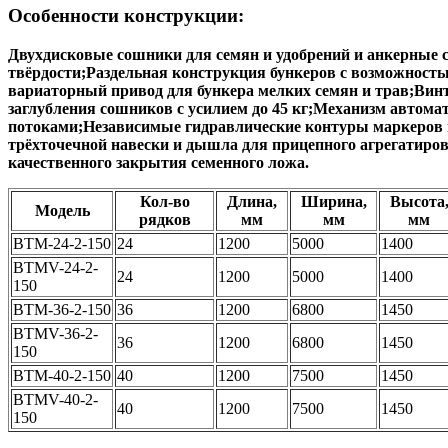
Особенности конструкции:
Двухдисковые сошники для семян и удобрений и анкерные
твёрдости;Раздельная конструкция бункеров с возможност
вариаторный привод для бункера мелких семян и трав;Ви
заглубления сошников с усилием до 45 кг;Механизм автом
потоками;Независимые гидравлические контуры маркеров 
трёхточечной навески и дышла для прицепного агрегатиров
качественного закрытия семенного ложа.
Кол-во
Длина,
Ширина,
Высота
Модель
рядков
мм
мм
мм
ВТМ-24-2-150
24
1200
5000
1400
ВТМV-24-2-
24
1200
5000
1400
150
ВТМ-36-2-150
36
1200
6800
1450
ВТМV-36-2-
36
1200
6800
1450
150
ВТМ-40-2-150
40
1200
7500
1450
ВТМV-40-2-
40
1200
7500
1450
150