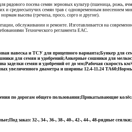
я рядового посева семян зерновых культур (пшеница, рожь, ячмен
учих и среднесыпучих семян трав с одновременным внесением ми
нормам высева (гречиха, просо, сорго и другие).
уатации, обслуживании и ремонте. Изготавливается на совреме
ребованиями Технического регламента ЕАС.
ечная навеска и ТСУ для прицепного варианта;Бункер для 
ошники для семян и удобрений;Анкерные сошники для мелкос
убина заделки семян и удобрений — от 30 до 90 мм;Рабочая 
олёса на шинах увеличенного диаметра и ширины 12.4-11.24
жения по дорогам общего пользования;Прикатывающие колёс
, 24-, 26-, 28-рядные;Под заказ: 32-, 34-, 36-, 38-, 40-, 42-, 