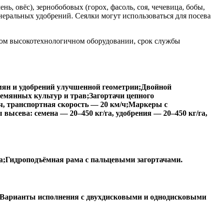
ь, овёс), зернобобовых (горох, фасоль, соя, чечевица, бобы,
неральных удобрений. Сеялки могут использоваться для посева
нном высокотехнологичном оборудовании, срок службы
семян и удобрений улучшенной геометрии;Двойной
емянных культур и трав;Загортачи цепного
скорость — 10–12 км/ч, транспортная скорость — 20 км/
 TA60;Нормы высева: семена — 20–450 кг/га, удобрения —
а;Гидроподъёмная рама с пальцевыми загортачами.
44-, 48-рядные сеялки;Варианты исполнения с двухдисковыми и