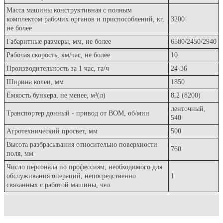
Рабочая ширина захвата, м
24 — 36
Масса машины конструктивная с полным
комплектом рабочих органов и приспособлений, кг,
3200
не более
Габаритные размеры, мм, не более
6580/2450/2940
Рабочая скорость, км/час, не более
10
Производительность за 1 час, га/ч
24-36
Ширина колеи, мм
1850
Ёмкость бункера, не менее, м³(л)
8,2 (8200)
ленточный,
Транспортер донный - привод от ВОМ, об/мин
540
Агротехнический просвет, мм
500
Высота разбрасывания относительно поверхности
760
поля, мм
Число персонала по профессиям, необходимого для
обслуживания операций, непосредственно
1
связанных с работой машины, чел.