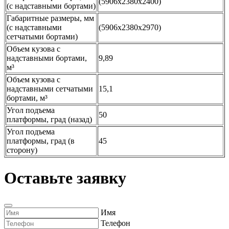
(5906x2380x2400)
(с надставными бортами)
Габаритные размеры, мм
(с надставными
(5906x2380x2970)
сетчатыми бортами)
Объем кузова с
надставными бортами,
9,89
м³
Объем кузова с
надставными сетчатыми
15,1
бортами, м³
Угол подъема
50
платформы, град (назад)
Угол подъема
платформы, град (в
45
сторону)
Оставьте заявку
Имя
Телефон