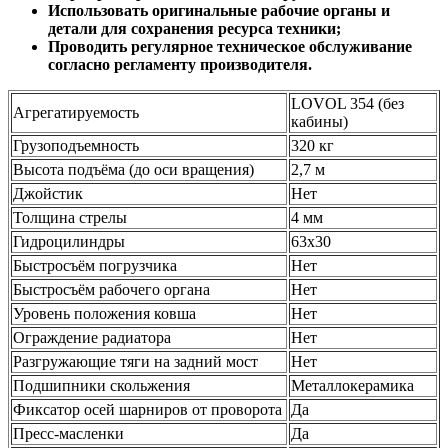
шарниров при интенсивных нагрузках;
Использовать оригинальные рабочие органы и
детали для сохранения ресурса техники;
Проводить регулярное техническое обслуживание
согласно регламенту производителя.
LOVOL 354 (без
Агрегатируемость
кабины)
Грузоподъемность
320 кг
Высота подъёма (до оси вращения)
2,7 м
Джойстик
Нет
Толщина стрелы
4 мм
Гидроцилиндры
63х30
Быстросъём погрузчика
Нет
Быстросъём рабочего органа
Нет
Уровень положения ковша
Нет
Ограждение радиатора
Нет
Разгружающие тяги на задний мост
Нет
Подшипники скольжения
Металлокерамика
Фиксатор осей шарниров от проворота
Да