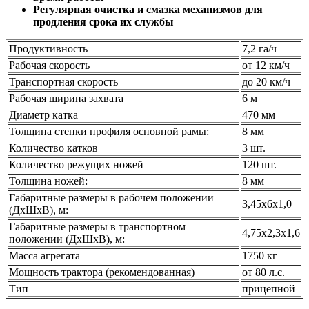
Регулярная очистка и смазка механизмов для
продления срока их службы
Продуктивность
7,2 га/ч
Рабочая скорость
от 12 км/ч
Транспортная скорость
до 20 км/ч
Рабочая ширина захвата
6 м
Диаметр катка
470 мм
Толщина стенки профиля основной рамы:
8 мм
Количество катков
3 шт.
Количество режущих ножей
120 шт.
Толщина ножей:
8 мм
Габаритные размеры в рабочем положении
3,45х6х1,0
(ДхШхВ), м:
Габаритные размеры в транспортном
4,75х2,3х1,6
положении (ДхШхВ), м:
Масса агрегата
1750 кг
Мощность трактора (рекомендованная)
от 80 л.с.
Тип
прицепной