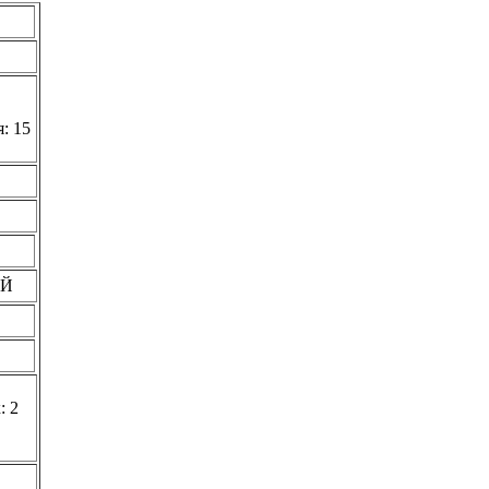
: 15
ИЙ
: 2