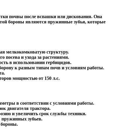
отки почвы после вспашки или дискования. Она
этой бороны являются пружинные зубья, которые
вая мелкокомковатую структуру.
 посева и ухода за растениями.
сть в использовании гербицидов.
борону к разным типам почв и условиям работы.
та.
оров мощностью от 150 л.с.
раметры в соответствии с условиями работы.
ок двигателя трактора.
розию и увеличить срок службы техники.
я пружинных зубьев.
 бороны.