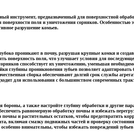
ный инструмент, предназначенный для поверхностной обраб
 поверхности поля и уничтожения сорняков. Особенностью 
тивное разрушение комьев.
убоко проникают в почву, разрушая крупные комки и созда
ь поверхность поля, что улучшает условия для последующего
орняков способствует их уничтожению, уменьшая необходимо
йки глубины проникновения зубьев позволяет адаптировать 
чественная сборка обеспечивают долгий срок службы агрега
ходит для использования с большинством современных тракт
я бороны, а также настройте глубину обработки и другие па
беспечить равномерную обработку почвы и избежать перегруз
в почвы и растительных остатков, чтобы предотвратить кор
ата, включая смазку подвижных частей и проверку состояни
 особенно внимательны, чтобы избежать повреждений зубьев