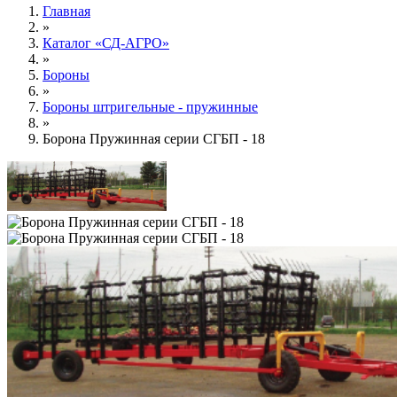
Главная
»
Каталог «СД-АГРО»
»
Бороны
»
Бороны штригельные - пружинные
»
Борона Пружинная серии СГБП - 18